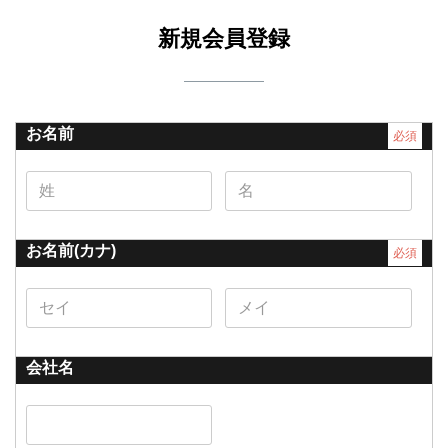
業販見積依頼
新規会員登録
ブログ
採用情報
お問い合わせ
お名前
必須
基本商品
製作実績
お名前(カナ)
特定商取引法
必須
新規会員登録
ログイン
会社名
カート
オンラインショップ