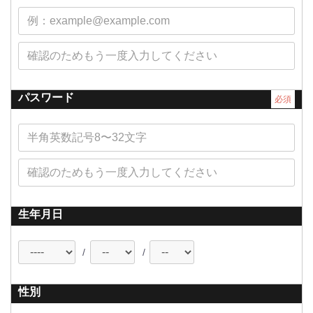
パスワード
必須
生年月日
/
/
性別